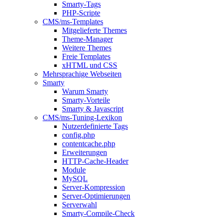
Smarty-Tags
PHP-Scripte
CMS/ms-Templates
Mitgelieferte Themes
Theme-Manager
Weitere Themes
Freie Templates
xHTML und CSS
Mehrsprachige Webseiten
Smarty
Warum Smarty
Smarty-Vorteile
Smarty & Javascript
CMS/ms-Tuning-Lexikon
Nutzerdefinierte Tags
config.php
contentcache.php
Erweiterungen
HTTP-Cache-Header
Module
MySQL
Server-Kompression
Server-Optimierungen
Serverwahl
Smarty-Compile-Check