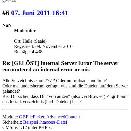
gesetzt.
#6
07. Juni 2011 16:41
NaN
Moderator
Ort: Halle (Saale)
Registriert: 09. November 2010
Beiträge: 4.438
Re: [GELÖST] Internal Server Error The server
encountered an internal error or mis
Alle Verzeichnisse auf 777 ? Oder nur uploads und tmp?
Oder mal andersherum gefragt, wie sind die Dateien auf dem Server
gelandet?
Bist Du sicher, dass Du "von außen" (also via Browser) Zugriff auf
das Install-Verzeichnis (incl. Dateien) hast?
Module:
GBFilePicker
,
AdvancedContent
Sicherheit:
Beispiel .htaccess-Datei
CMSms 1.12 unter PHP 7: