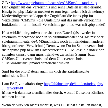
Z.B.:
http://www.spielraumimtheater.de/CMSms/ … tandard.js
Der Zugriff auf das Verzeichnis und seine Dateien ist also erlaubt.
Einzig bei php-Dateien meckert er rum (egal welche ich da nehme).
Merkwürdigerweise klappt der Zugriff auf die index.php im
Verzeichnis "CMSms" (die Umleitung auf das install-Verzeichnis
funktioniert, nur im install-Verzeichnis geht nix, was mit .php endet)
Hast wirklich nirgendwo eine .htaccess Datei? (also weder in
spielraumimtheater.de noch in spielraumimtheater.de/CMSms/ oder
spielraumimtheater.de/CMSms/install/ noch in irgendeinem anderen
übergeordneten Verzeichnis) Denn, wenn Du im Stammverzeichnis
die phpinfo.php bzw. im Unterverzeichnis "CMSms" die index.php
aufrufen kannst, dann muss irgendwo zwischen Stamm- bzw.
CMSms-Unterverzeichnis und dem Unterverzeichnis
"CMSms/install" jemand dazwischenfunken.
Sind für die php Dateien auch wirklich die Zugriffsrechte
mindestens 644 ?
Laut FAQ von alfahosting:
http://alfahosting.de/kunden/index.php/
… ter?cid=48
hätten wir damit so ziemlich alles durch, worauf Du selber Einfluss
nehmen kannst.
Wenn da wirklich nichts mehr ist, was Du selbst einstellen kannst,