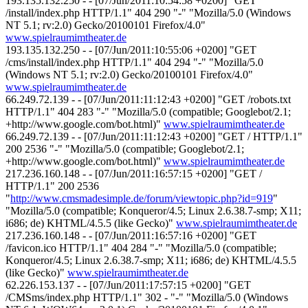
193.135.132.250 - - [07/Jun/2011:10:54:58 +0200] "GET
/install/index.php HTTP/1.1" 404 290 "-" "Mozilla/5.0 (Windows
NT 5.1; rv:2.0) Gecko/20100101 Firefox/4.0"
www.spielraumimtheater.de
193.135.132.250 - - [07/Jun/2011:10:55:06 +0200] "GET
/cms/install/index.php HTTP/1.1" 404 294 "-" "Mozilla/5.0
(Windows NT 5.1; rv:2.0) Gecko/20100101 Firefox/4.0"
www.spielraumimtheater.de
66.249.72.139 - - [07/Jun/2011:11:12:43 +0200] "GET /robots.txt
HTTP/1.1" 404 283 "-" "Mozilla/5.0 (compatible; Googlebot/2.1;
+http://www.google.com/bot.html)"
www.spielraumimtheater.de
66.249.72.139 - - [07/Jun/2011:11:12:43 +0200] "GET / HTTP/1.1"
200 2536 "-" "Mozilla/5.0 (compatible; Googlebot/2.1;
+http://www.google.com/bot.html)"
www.spielraumimtheater.de
217.236.160.148 - - [07/Jun/2011:16:57:15 +0200] "GET /
HTTP/1.1" 200 2536
"
http://www.cmsmadesimple.de/forum/viewtopic.php?id=919
"
"Mozilla/5.0 (compatible; Konqueror/4.5; Linux 2.6.38.7-smp; X11;
i686; de) KHTML/4.5.5 (like Gecko)"
www.spielraumimtheater.de
217.236.160.148 - - [07/Jun/2011:16:57:16 +0200] "GET
/favicon.ico HTTP/1.1" 404 284 "-" "Mozilla/5.0 (compatible;
Konqueror/4.5; Linux 2.6.38.7-smp; X11; i686; de) KHTML/4.5.5
(like Gecko)"
www.spielraumimtheater.de
62.226.153.137 - - [07/Jun/2011:17:57:15 +0200] "GET
/CMSms/index.php HTTP/1.1" 302 - "-" "Mozilla/5.0 (Windows