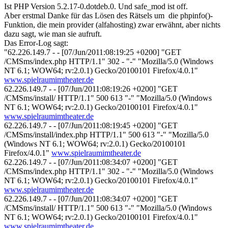
Ist PHP Version 5.2.17-0.dotdeb.0. Und safe_mod ist off.
Aber erstmal Danke für das Lösen des Rätsels um die phpinfo()-
Funktion, die mein provider (alfahosting) zwar erwähnt, aber nichts
dazu sagt, wie man sie aufruft.
Das Error-Log sagt:
"62.226.149.7 - - [07/Jun/2011:08:19:25 +0200] "GET
/CMSms/index.php HTTP/1.1" 302 - "-" "Mozilla/5.0 (Windows
NT 6.1; WOW64; rv:2.0.1) Gecko/20100101 Firefox/4.0.1"
www.spielraumimtheater.de
62.226.149.7 - - [07/Jun/2011:08:19:26 +0200] "GET
/CMSms/install/ HTTP/1.1" 500 613 "-" "Mozilla/5.0 (Windows
NT 6.1; WOW64; rv:2.0.1) Gecko/20100101 Firefox/4.0.1"
www.spielraumimtheater.de
62.226.149.7 - - [07/Jun/2011:08:19:45 +0200] "GET
/CMSms/install/index.php HTTP/1.1" 500 613 "-" "Mozilla/5.0
(Windows NT 6.1; WOW64; rv:2.0.1) Gecko/20100101
Firefox/4.0.1"
www.spielraumimtheater.de
62.226.149.7 - - [07/Jun/2011:08:34:07 +0200] "GET
/CMSms/index.php HTTP/1.1" 302 - "-" "Mozilla/5.0 (Windows
NT 6.1; WOW64; rv:2.0.1) Gecko/20100101 Firefox/4.0.1"
www.spielraumimtheater.de
62.226.149.7 - - [07/Jun/2011:08:34:07 +0200] "GET
/CMSms/install/ HTTP/1.1" 500 613 "-" "Mozilla/5.0 (Windows
NT 6.1; WOW64; rv:2.0.1) Gecko/20100101 Firefox/4.0.1"
www.spielraumimtheater.de