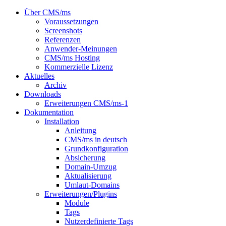
Über CMS/ms
Voraussetzungen
Screenshots
Referenzen
Anwender-Meinungen
CMS/ms Hosting
Kommerzielle Lizenz
Aktuelles
Archiv
Downloads
Erweiterungen CMS/ms-1
Dokumentation
Installation
Anleitung
CMS/ms in deutsch
Grundkonfiguration
Absicherung
Domain-Umzug
Aktualisierung
Umlaut-Domains
Erweiterungen/Plugins
Module
Tags
Nutzerdefinierte Tags