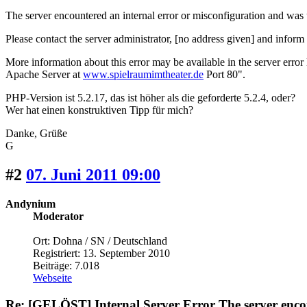
The server encountered an internal error or misconfiguration and was 
Please contact the server administrator, [no address given] and infor
More information about this error may be available in the server error 
Apache Server at
www.spielraumimtheater.de
Port 80".
PHP-Version ist 5.2.17, das ist höher als die geforderte 5.2.4, oder?
Wer hat einen konstruktiven Tipp für mich?
Danke, Grüße
G
#2
07. Juni 2011 09:00
Andynium
Moderator
Ort: Dohna / SN / Deutschland
Registriert: 13. September 2010
Beiträge: 7.018
Webseite
Re: [GELÖST] Internal Server Error The server encou