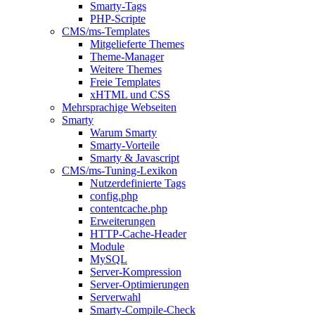
Smarty-Tags
PHP-Scripte
CMS/ms-Templates
Mitgelieferte Themes
Theme-Manager
Weitere Themes
Freie Templates
xHTML und CSS
Mehrsprachige Webseiten
Smarty
Warum Smarty
Smarty-Vorteile
Smarty & Javascript
CMS/ms-Tuning-Lexikon
Nutzerdefinierte Tags
config.php
contentcache.php
Erweiterungen
HTTP-Cache-Header
Module
MySQL
Server-Kompression
Server-Optimierungen
Serverwahl
Smarty-Compile-Check