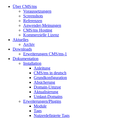
Über CMS/ms
Voraussetzungen
Screenshots
Referenzen
Anwender-Meinungen
CMS/ms Hosting
Kommerzielle Lizenz
Aktuelles
Archiv
Downloads
Erweiterungen CMS/ms-1
Dokumentation
Installation
Anleitung
CMS/ms in deutsch
Grundkonfiguration
Absicherung
Domain-Umzug
Aktualisierung
Umlaut-Domains
Erweiterungen/Plugins
Module
Tags
Nutzerdefinierte Tags