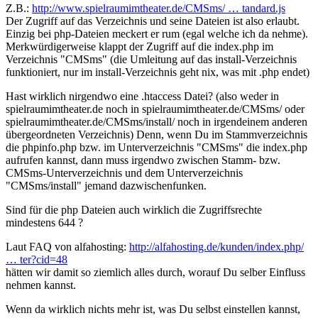
Z.B.:
http://www.spielraumimtheater.de/CMSms/ … tandard.js
Der Zugriff auf das Verzeichnis und seine Dateien ist also erlaubt.
Einzig bei php-Dateien meckert er rum (egal welche ich da nehme).
Merkwürdigerweise klappt der Zugriff auf die index.php im
Verzeichnis "CMSms" (die Umleitung auf das install-Verzeichnis
funktioniert, nur im install-Verzeichnis geht nix, was mit .php endet)
Hast wirklich nirgendwo eine .htaccess Datei? (also weder in
spielraumimtheater.de noch in spielraumimtheater.de/CMSms/ oder
spielraumimtheater.de/CMSms/install/ noch in irgendeinem anderen
übergeordneten Verzeichnis) Denn, wenn Du im Stammverzeichnis
die phpinfo.php bzw. im Unterverzeichnis "CMSms" die index.php
aufrufen kannst, dann muss irgendwo zwischen Stamm- bzw.
CMSms-Unterverzeichnis und dem Unterverzeichnis
"CMSms/install" jemand dazwischenfunken.
Sind für die php Dateien auch wirklich die Zugriffsrechte
mindestens 644 ?
Laut FAQ von alfahosting:
http://alfahosting.de/kunden/index.php/
… ter?cid=48
hätten wir damit so ziemlich alles durch, worauf Du selber Einfluss
nehmen kannst.
Wenn da wirklich nichts mehr ist, was Du selbst einstellen kannst,