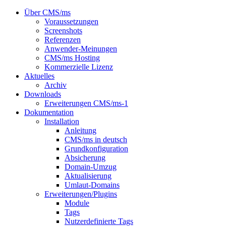
Über CMS/ms
Voraussetzungen
Screenshots
Referenzen
Anwender-Meinungen
CMS/ms Hosting
Kommerzielle Lizenz
Aktuelles
Archiv
Downloads
Erweiterungen CMS/ms-1
Dokumentation
Installation
Anleitung
CMS/ms in deutsch
Grundkonfiguration
Absicherung
Domain-Umzug
Aktualisierung
Umlaut-Domains
Erweiterungen/Plugins
Module
Tags
Nutzerdefinierte Tags