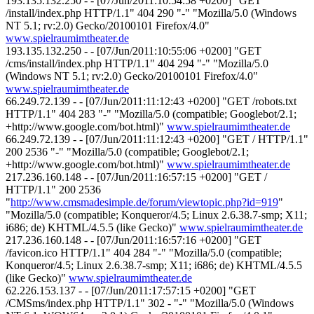
193.135.132.250 - - [07/Jun/2011:10:54:58 +0200] "GET
/install/index.php HTTP/1.1" 404 290 "-" "Mozilla/5.0 (Windows
NT 5.1; rv:2.0) Gecko/20100101 Firefox/4.0"
www.spielraumimtheater.de
193.135.132.250 - - [07/Jun/2011:10:55:06 +0200] "GET
/cms/install/index.php HTTP/1.1" 404 294 "-" "Mozilla/5.0
(Windows NT 5.1; rv:2.0) Gecko/20100101 Firefox/4.0"
www.spielraumimtheater.de
66.249.72.139 - - [07/Jun/2011:11:12:43 +0200] "GET /robots.txt
HTTP/1.1" 404 283 "-" "Mozilla/5.0 (compatible; Googlebot/2.1;
+http://www.google.com/bot.html)"
www.spielraumimtheater.de
66.249.72.139 - - [07/Jun/2011:11:12:43 +0200] "GET / HTTP/1.1"
200 2536 "-" "Mozilla/5.0 (compatible; Googlebot/2.1;
+http://www.google.com/bot.html)"
www.spielraumimtheater.de
217.236.160.148 - - [07/Jun/2011:16:57:15 +0200] "GET /
HTTP/1.1" 200 2536
"
http://www.cmsmadesimple.de/forum/viewtopic.php?id=919
"
"Mozilla/5.0 (compatible; Konqueror/4.5; Linux 2.6.38.7-smp; X11;
i686; de) KHTML/4.5.5 (like Gecko)"
www.spielraumimtheater.de
217.236.160.148 - - [07/Jun/2011:16:57:16 +0200] "GET
/favicon.ico HTTP/1.1" 404 284 "-" "Mozilla/5.0 (compatible;
Konqueror/4.5; Linux 2.6.38.7-smp; X11; i686; de) KHTML/4.5.5
(like Gecko)"
www.spielraumimtheater.de
62.226.153.137 - - [07/Jun/2011:17:57:15 +0200] "GET
/CMSms/index.php HTTP/1.1" 302 - "-" "Mozilla/5.0 (Windows