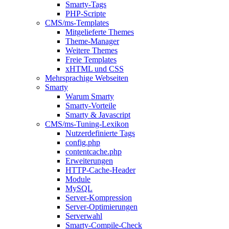
Smarty-Tags
PHP-Scripte
CMS/ms-Templates
Mitgelieferte Themes
Theme-Manager
Weitere Themes
Freie Templates
xHTML und CSS
Mehrsprachige Webseiten
Smarty
Warum Smarty
Smarty-Vorteile
Smarty & Javascript
CMS/ms-Tuning-Lexikon
Nutzerdefinierte Tags
config.php
contentcache.php
Erweiterungen
HTTP-Cache-Header
Module
MySQL
Server-Kompression
Server-Optimierungen
Serverwahl
Smarty-Compile-Check