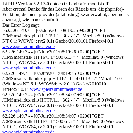
Ist PHP Version 5.2.17-0.dotdeb.0. Und safe_mod ist off.
Aber erstmal Danke für das Lösen des Rätsels um die phpinfo()-
Funktion, die mein provider (alfahosting) zwar erwähnt, aber nichts
dazu sagt, wie man sie aufruft.
Das Error-Log sagt:
"62.226.149.7 - - [07/Jun/2011:08:19:25 +0200] "GET
/CMSms/index.php HTTP/1.1" 302 - "-" "Mozilla/5.0 (Windows
NT 6.1; WOW64; rv:2.0.1) Gecko/20100101 Firefox/4.0.1"
www.spielraumimtheater.de
62.226.149.7 - - [07/Jun/2011:08:19:26 +0200] "GET
/CMSms/install/ HTTP/1.1" 500 613 "-" "Mozilla/5.0 (Windows
NT 6.1; WOW64; rv:2.0.1) Gecko/20100101 Firefox/4.0.1"
www.spielraumimtheater.de
62.226.149.7 - - [07/Jun/2011:08:19:45 +0200] "GET
/CMSms/install/index.php HTTP/1.1" 500 613 "-" "Mozilla/5.0
(Windows NT 6.1; WOW64; rv:2.0.1) Gecko/20100101
Firefox/4.0.1"
www.spielraumimtheater.de
62.226.149.7 - - [07/Jun/2011:08:34:07 +0200] "GET
/CMSms/index.php HTTP/1.1" 302 - "-" "Mozilla/5.0 (Windows
NT 6.1; WOW64; rv:2.0.1) Gecko/20100101 Firefox/4.0.1"
www.spielraumimtheater.de
62.226.149.7 - - [07/Jun/2011:08:34:07 +0200] "GET
/CMSms/install/ HTTP/1.1" 500 613 "-" "Mozilla/5.0 (Windows
NT 6.1; WOW64; rv:2.0.1) Gecko/20100101 Firefox/4.0.1"
www.spielraumimtheater.de