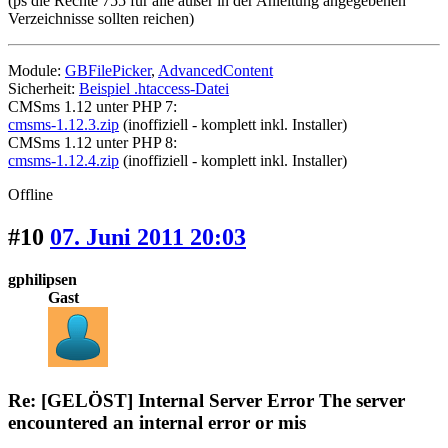
(ps die Rechte 755 für alle außer in der Anleitung angegebenen
Verzeichnisse sollten reichen)
Module:
GBFilePicker
,
AdvancedContent
Sicherheit:
Beispiel .htaccess-Datei
CMSms 1.12 unter PHP 7:
cmsms-1.12.3.zip
(inoffiziell - komplett inkl. Installer)
CMSms 1.12 unter PHP 8:
cmsms-1.12.4.zip
(inoffiziell - komplett inkl. Installer)
Offline
#10
07. Juni 2011 20:03
gphilipsen
Gast
Re: [GELÖST] Internal Server Error The server
encountered an internal error or mis