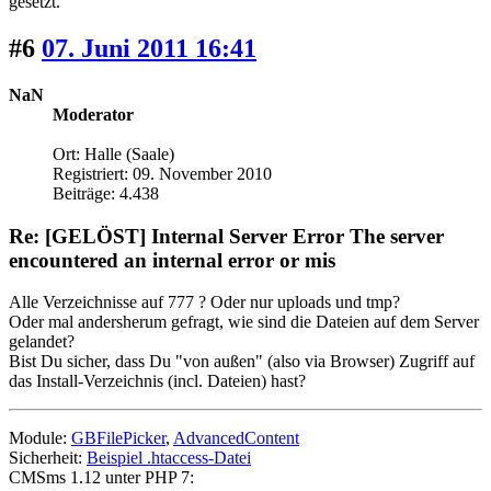
gesetzt.
#6
07. Juni 2011 16:41
NaN
Moderator
Ort: Halle (Saale)
Registriert: 09. November 2010
Beiträge: 4.438
Re: [GELÖST] Internal Server Error The server
encountered an internal error or mis
Alle Verzeichnisse auf 777 ? Oder nur uploads und tmp?
Oder mal andersherum gefragt, wie sind die Dateien auf dem Server
gelandet?
Bist Du sicher, dass Du "von außen" (also via Browser) Zugriff auf
das Install-Verzeichnis (incl. Dateien) hast?
Module:
GBFilePicker
,
AdvancedContent
Sicherheit:
Beispiel .htaccess-Datei
CMSms 1.12 unter PHP 7: