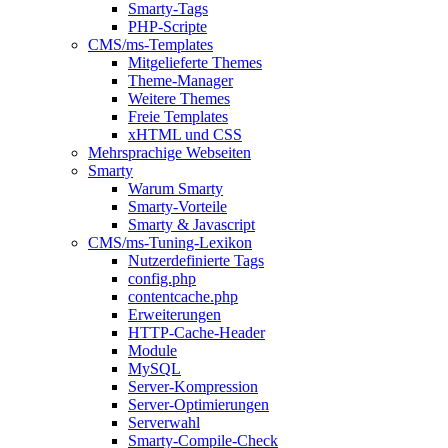
Smarty-Tags
PHP-Scripte
CMS/ms-Templates
Mitgelieferte Themes
Theme-Manager
Weitere Themes
Freie Templates
xHTML und CSS
Mehrsprachige Webseiten
Smarty
Warum Smarty
Smarty-Vorteile
Smarty & Javascript
CMS/ms-Tuning-Lexikon
Nutzerdefinierte Tags
config.php
contentcache.php
Erweiterungen
HTTP-Cache-Header
Module
MySQL
Server-Kompression
Server-Optimierungen
Serverwahl
Smarty-Compile-Check