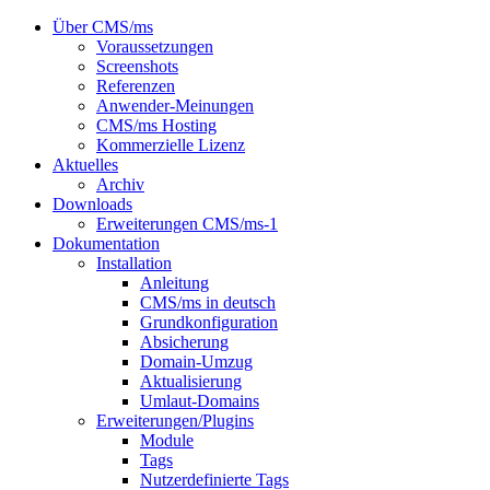
Über CMS/ms
Voraussetzungen
Screenshots
Referenzen
Anwender-Meinungen
CMS/ms Hosting
Kommerzielle Lizenz
Aktuelles
Archiv
Downloads
Erweiterungen CMS/ms-1
Dokumentation
Installation
Anleitung
CMS/ms in deutsch
Grundkonfiguration
Absicherung
Domain-Umzug
Aktualisierung
Umlaut-Domains
Erweiterungen/Plugins
Module
Tags
Nutzerdefinierte Tags