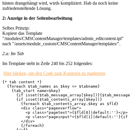
hinten drangehängt wird, wirds kompliziert. Hab da noch keine
zufriedenstellende Lösung.
2: Anzeige in der Seitenbearbeitung
Selbes Prinzip:
Kopiere das Template
"/modules/CMSContentManager/templates/admin_editcontent.tpl"
nach "/assets/module_custom/CMSContentManager/templates/".
2.a: Im Tab
Im Template steht in Zeile 240 bis 252 folgendes:
Hier klicken, um den Code zum Kopieren zu markieren
{* tab content *}

  {foreach $tab_names as $key => $tabname}

    {tab_start name=$key}

      {if isset($tab_message_array[$key])}{$tab_message
      {if isset($tab_contents_array[$key])}

        {foreach $tab_contents_array.$key as $fld}

        <div class="pageoverflow">

          <p class="pagetext">{$fld[0]|default:''}</p>

          <p class="pageinput">{$fld[1]|default:''}{if 
        </div>

        {/foreach}

      {/if}
