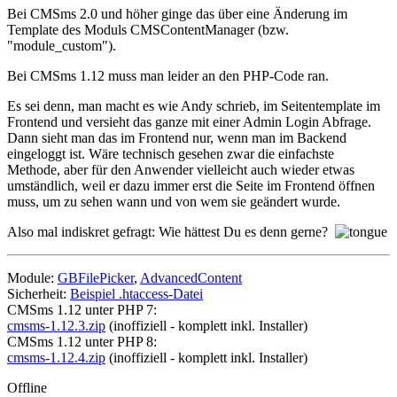
Bei CMSms 2.0 und höher ginge das über eine Änderung im
Template des Moduls CMSContentManager (bzw.
"module_custom").
Bei CMSms 1.12 muss man leider an den PHP-Code ran.
Es sei denn, man macht es wie Andy schrieb, im Seitentemplate im
Frontend und versieht das ganze mit einer Admin Login Abfrage.
Dann sieht man das im Frontend nur, wenn man im Backend
eingeloggt ist. Wäre technisch gesehen zwar die einfachste
Methode, aber für den Anwender vielleicht auch wieder etwas
umständlich, weil er dazu immer erst die Seite im Frontend öffnen
muss, um zu sehen wann und von wem sie geändert wurde.
Also mal indiskret gefragt: Wie hättest Du es denn gerne?
Module:
GBFilePicker
,
AdvancedContent
Sicherheit:
Beispiel .htaccess-Datei
CMSms 1.12 unter PHP 7:
cmsms-1.12.3.zip
(inoffiziell - komplett inkl. Installer)
CMSms 1.12 unter PHP 8:
cmsms-1.12.4.zip
(inoffiziell - komplett inkl. Installer)
Offline