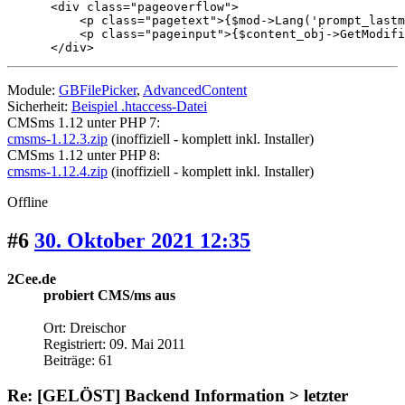
      <div class="pageoverflow">

          <p class="pagetext">{$mod->Lang('prompt_lastm
          <p class="pageinput">{$content_obj->GetModifi
      </div>
Module:
GBFilePicker
,
AdvancedContent
Sicherheit:
Beispiel .htaccess-Datei
CMSms 1.12 unter PHP 7:
cmsms-1.12.3.zip
(inoffiziell - komplett inkl. Installer)
CMSms 1.12 unter PHP 8:
cmsms-1.12.4.zip
(inoffiziell - komplett inkl. Installer)
Offline
#6
30. Oktober 2021 12:35
2Cee.de
probiert CMS/ms aus
Ort: Dreischor
Registriert: 09. Mai 2011
Beiträge: 61
Re: [GELÖST] Backend Information > letzter