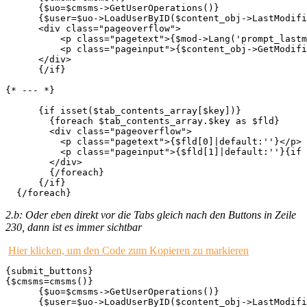
      {$uo=$cmsms->GetUserOperations()}

      {$user=$uo->LoadUserByID($content_obj->LastModifi
      <div class="pageoverflow">

          <p class="pagetext">{$mod->Lang('prompt_lastm
          <p class="pageinput">{$content_obj->GetModifi
      </div>

      {/if}

{* --- *}

      {if isset($tab_contents_array[$key])}

        {foreach $tab_contents_array.$key as $fld}

        <div class="pageoverflow">

          <p class="pagetext">{$fld[0]|default:''}</p>

          <p class="pageinput">{$fld[1]|default:''}{if 
        </div>

        {/foreach}

      {/if}

  {/foreach}
2.b: Oder eben direkt vor die Tabs gleich nach den Buttons in Zeile
230, dann ist es immer sichtbar
Hier klicken, um den Code zum Kopieren zu markieren
{submit_buttons}

{$cmsms=cmsms()}

      {$uo=$cmsms->GetUserOperations()}

      {$user=$uo->LoadUserByID($content_obj->LastModifi