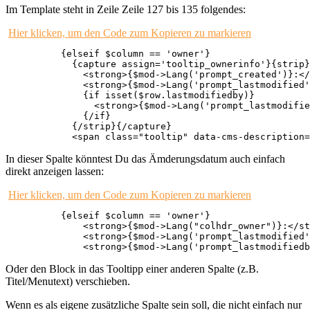
Im Template steht in Zeile Zeile 127 bis 135 folgendes:
Hier klicken, um den Code zum Kopieren zu markieren
	  {elseif $column == 'owner'}

            {capture assign='tooltip_ownerinfo'}{strip}

	      <strong>{$mod->Lang('prompt_created')}:</strong> {$row.created|cms_date_format}<br/>

	      <strong>{$mod->Lang('prompt_lastmodified')}:</strong> {$row.lastmodified|cms_date_format}<br/>

	      {if isset($row.lastmodifiedby)}

	        <strong>{$mod->Lang('prompt_lastmodifiedby')}:</strong> {$row.lastmodifiedby}<br/>

	      {/if}

	    {/strip}{/capture}

	    <span class="tooltip" data-cms-description
In dieser Spalte könntest Du das Ämderungsdatum auch einfach
direkt anzeigen lassen:
Hier klicken, um den Code zum Kopieren zu markieren
	  {elseif $column == 'owner'}

	      <strong>{$mod->Lang("colhdr_owner")}:</strong> {$row.owner}<br/>

	      <strong>{$mod->Lang('prompt_lastmodified')}:</strong> {$row.lastmodified|cms_date_format}<br/>

	      <strong>{$mod->Lang('prompt_lastmodified
Oder den Block in das Tooltipp einer anderen Spalte (z.B.
Titel/Menutext) verschieben.
Wenn es als eigene zusätzliche Spalte sein soll, die nicht einfach nur