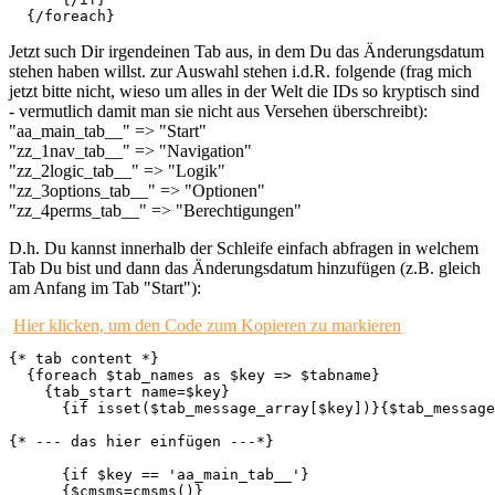
  {/foreach}
Jetzt such Dir irgendeinen Tab aus, in dem Du das Änderungsdatum
stehen haben willst. zur Auswahl stehen i.d.R. folgende (frag mich
jetzt bitte nicht, wieso um alles in der Welt die IDs so kryptisch sind
- vermutlich damit man sie nicht aus Versehen überschreibt):
"aa_main_tab__" => "Start"
"zz_1nav_tab__" => "Navigation"
"zz_2logic_tab__" => "Logik"
"zz_3options_tab__" => "Optionen"
"zz_4perms_tab__" => "Berechtigungen"
D.h. Du kannst innerhalb der Schleife einfach abfragen in welchem
Tab Du bist und dann das Änderungsdatum hinzufügen (z.B. gleich
am Anfang im Tab "Start"):
Hier klicken, um den Code zum Kopieren zu markieren
{* tab content *}

  {foreach $tab_names as $key => $tabname}

    {tab_start name=$key}

      {if isset($tab_message_array[$key])}{$tab_message
{* --- das hier einfügen ---*}

      {if $key == 'aa_main_tab__'}

      {$cmsms=cmsms()}
