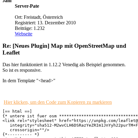
Janl
Server-Pate
Ort: Freistadt, Österreich
Registriert: 13. Dezember 2010
Beiträge: 1.232
Webseite
Re: [Neues Plugin] Map mit OpenStreetMap und
Leaflet
Das hier funktioniert in 1.12.2 Venedig als Beispiel genommen.
So ist es responsive.
In dem Template "<head>"
Hier klicken, um den Code zum Kopieren zu markieren
[== html ==]

{* untere ist fuer osm ********************************
<link rel="stylesheet" href="https://unpkg.com/leaflet@
   integrity="sha512-M2wvCLH6DSRazYeZRIm1JnYyh22purTM+F
   crossorigin=""/>

{*---------- *}
