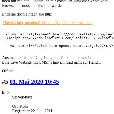
noch nur mit http, könnte ich mir vorstellen, dass die Skripte vom
Browser als unsicher blockiert werden.
Entferne doch einfach alle http:
Hier klicken, um den Code zum Kopieren zu markieren
...

  <link rel="stylesheet" href="//cdn.leafletjs.com/leaf
  <script src="//cdn.leafletjs.com/leaflet-0.7.2/leafle
...

    var osmUrl=\'//{s}.tile.openstreetmap.org/{z}/{x}/{
...
Aus meiner lokalen Umgebung raus funktioniert es schon.
Eine Live Website mit CMSms hab ich grad nicht zur Hand...
Offline
#5
01. Mai 2020 10:45
bd0
Server-Pate
Ort: Köln
Registriert: 22. Juni 2011