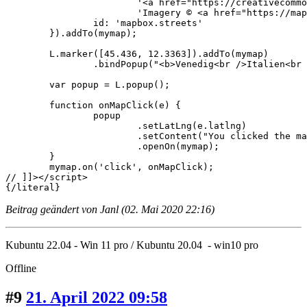
			'<a href="https://creativecommons.org/licenses/by-sa/2.0/">CC-BY-SA</a>, ' +

			'Imagery © <a href="https://mapbox.com">Mapbox</a>',

		id: 'mapbox.streets'

	}).addTo(mymap);

	L.marker([45.436, 12.3363]).addTo(mymap)

		.bindPopup("<b>Venedig<br />Italien<br />mit html<br />Bilder möglich</b>").openPopup();

	var popup = L.popup();

	function onMapClick(e) {

		popup

			.setLatLng(e.latlng)

			.setContent("You clicked the map at " + e.latlng.toString())

			.openOn(mymap);

	}

	mymap.on('click', onMapClick);

// ]]></script>

{/literal}
Beitrag geändert von Janl (02. Mai 2020 22:16)
Kubuntu 22.04 - Win 11 pro / Kubuntu 20.04 - win10 pro
Offline
#9
21. April 2022 09:58