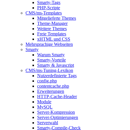
Smarty-Tags
PHP-Scripte
CMS/ms-Templates
Mitgelieferte Themes
Theme-Manager
Weitere Themes
Freie Templates
xHTML und CSS
Mehrsprachige Webseiten
Smarty
Warum Smarty
Smarty-Vorteile
Smarty & Javascript
CMS/ms-Tuning-Lexikon
Nutzerdefinierte Tags
config.php
contentcache.php
Erweiterungen
HTTP-Cache-Header
Module
MySQL
Server-Kompression
Server-Optimierungen
Serverwahl
Smarty-Compile-Check