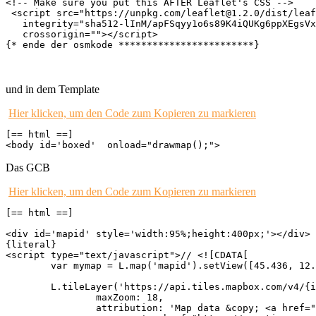
<!-- Make sure you put this AFTER Leaflet's CSS -->

 <script src="https://unpkg.com/leaflet@1.2.0/dist/leaf
   integrity="sha512-lInM/apFSqyy1o6s89K4iQUKg6ppXEgsVx
   crossorigin=""></script>

{* ende der osmkode ************************}
und in dem Template
Hier klicken, um den Code zum Kopieren zu markieren
[== html ==]

<body id='boxed'  onload="drawmap();">
Das GCB
Hier klicken, um den Code zum Kopieren zu markieren
[== html ==]

<div id='mapid' style='width:95%;height:400px;'></div>

{literal}

<script type="text/javascript">// <![CDATA[

	var mymap = L.map('mapid').setView([45.436, 12.3363], 15);

	L.tileLayer('https://api.tiles.mapbox.com/v4/{id}/{z}/{x}/{y}.png?access_token=pk.eyJ1IjoibWFwYm94IiwiYSI6ImNpejY4NXVycTA2emYycXBndHRqcmZ3N3gifQ.rJcFIG214AriISLbB6B5aw', {

		maxZoom: 18,

		attribution: 'Map data &copy; <a href="https://openstreetmap.org">OpenStreetMap</a> contributors, ' +
