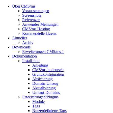
Über CMS/ms
Voraussetzungen
Screenshots
Referenzen
Anwender-Meinungen
CMS/ms Hosting
Kommerzielle Lizenz
Aktuelles
Archiv
Downloads
Erweiterungen CMS/ms-1
Dokumentation
Installation
Anleitung
CMS/ms in deutsch
Grundkonfiguration
Absicherung
Domain-Umzug
Aktualisierung
Umlaut-Domains
Erweiterungen/Plugins
Module
Tags
Nutzerdefinierte Tags