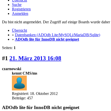
Übersicht
Suche
Registrieren
Anmelden
Du bist nicht angemeldet. Der Zugriff auf einige Boards wurde daher d
Übersicht
»
Datenbanken (ADOdb Lite/MySQLi/MariaDB/Sqlite)
»
ADOdb lite für InnoDB nicht geeignet
Seiten:
1
#1
21. März 2013 16:08
czarnowski
kennt CMS/ms
Registriert: 18. Oktober 2012
Beiträge: 457
ADOdb lite für InnoDB nicht geeignet