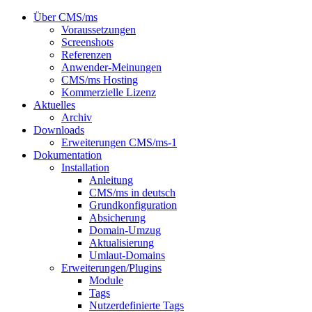
Über CMS/ms
Voraussetzungen
Screenshots
Referenzen
Anwender-Meinungen
CMS/ms Hosting
Kommerzielle Lizenz
Aktuelles
Archiv
Downloads
Erweiterungen CMS/ms-1
Dokumentation
Installation
Anleitung
CMS/ms in deutsch
Grundkonfiguration
Absicherung
Domain-Umzug
Aktualisierung
Umlaut-Domains
Erweiterungen/Plugins
Module
Tags
Nutzerdefinierte Tags