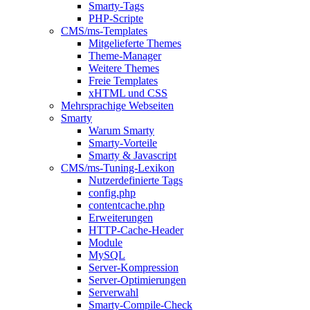
Smarty-Tags
PHP-Scripte
CMS/ms-Templates
Mitgelieferte Themes
Theme-Manager
Weitere Themes
Freie Templates
xHTML und CSS
Mehrsprachige Webseiten
Smarty
Warum Smarty
Smarty-Vorteile
Smarty & Javascript
CMS/ms-Tuning-Lexikon
Nutzerdefinierte Tags
config.php
contentcache.php
Erweiterungen
HTTP-Cache-Header
Module
MySQL
Server-Kompression
Server-Optimierungen
Serverwahl
Smarty-Compile-Check