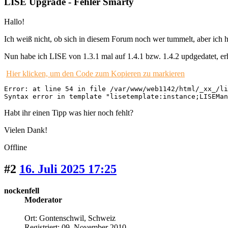
LISE Upgrade - Fehler Smarty
Hallo!
Ich weiß nicht, ob sich in diesem Forum noch wer tummelt, aber ich
Nun habe ich LISE von 1.3.1 mal auf 1.4.1 bzw. 1.4.2 updgedatet, e
Hier klicken, um den Code zum Kopieren zu markieren
Error: at line 54 in file /var/www/web1142/html/_xx_/li
Syntax error in template "lisetemplate:instance;LISEMan
Habt ihr einen Tipp was hier noch fehlt?
Vielen Dank!
Offline
#2
16. Juli 2025 17:25
nockenfell
Moderator
Ort: Gontenschwil, Schweiz
Registriert: 09. November 2010