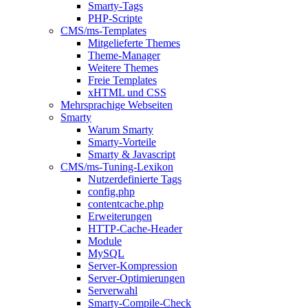
Smarty-Tags
PHP-Scripte
CMS/ms-Templates
Mitgelieferte Themes
Theme-Manager
Weitere Themes
Freie Templates
xHTML und CSS
Mehrsprachige Webseiten
Smarty
Warum Smarty
Smarty-Vorteile
Smarty & Javascript
CMS/ms-Tuning-Lexikon
Nutzerdefinierte Tags
config.php
contentcache.php
Erweiterungen
HTTP-Cache-Header
Module
MySQL
Server-Kompression
Server-Optimierungen
Serverwahl
Smarty-Compile-Check