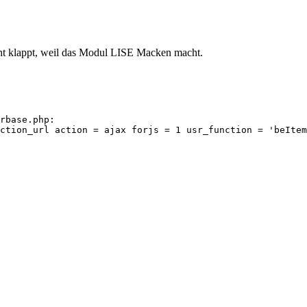
cht klappt, weil das Modul LISE Macken macht.
rbase.php:

ction_url action = ajax forjs = 1 usr_function = 'beItem