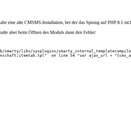
 habe eine alte CMSMS-Installation, bei der das Sprung auf PHP 8.1 ni
rhalte aber beim Öffnen des Moduls dann den Fehler:
b/smarty/libs/sysplugins/smarty_internal_templatecompile
nschaft;itemtab.tpl"  on line 54 "var ajax_url = "{cms_a