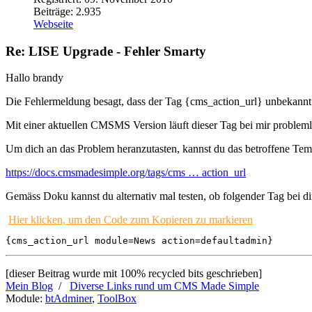
Beiträge: 2.935
Webseite
Re: LISE Upgrade - Fehler Smarty
Hallo brandy
Die Fehlermeldung besagt, dass der Tag {cms_action_url} unbekann
Mit einer aktuellen CMSMS Version läuft dieser Tag bei mir probleml
Um dich an das Problem heranzutasten, kannst du das betroffene Temp
https://docs.cmsmadesimple.org/tags/cms … action_url
Gemäss Doku kannst du alternativ mal testen, ob folgender Tag bei dir
Hier klicken, um den Code zum Kopieren zu markieren
{cms_action_url module=News action=defaultadmin}
[dieser Beitrag wurde mit 100% recycled bits geschrieben]
Mein Blog
/
Diverse Links rund um CMS Made Simple
Module:
btAdminer
,
ToolBox