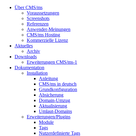
Über CMS/ms
Voraussetzungen
Screenshots
Referenzen
Anwender-Meinungen
CMS/ms Hosting
Kommerzielle Lizenz
Aktuelles
Archiv
Downloads
Erweiterungen CMS/ms-1
Dokumentation
Installation
Anleitung
CMS/ms in deutsch
Grundkonfiguration
Absicherung
Domain-Umzug
Aktualisierung
Umlaut-Domains
Erweiterungen/Plugins
Module
Tags
Nutzerdefinierte Tags